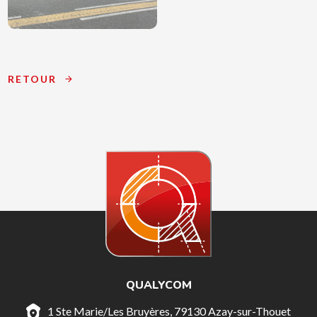
RETOUR
QUALYCOM
1 Ste Marie/Les Bruyères, 79130 Azay-sur-Thouet